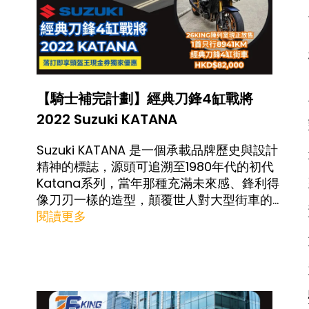
【騎士補完計劃】經典刀鋒4缸戰將
2022 Suzuki KATANA
Suzuki KATANA 是一個承載品牌歷史與設計
精神的標誌，源頭可追溯至1980年代的初代
Katana系列，當年那種充滿未來感、鋒利得
像刀刃一樣的造型，顛覆世人對大型街車的想
像。近年新款KATANA並以現代化手法重新演
閱讀更多
繹這份精神，既保留經典輪廓，又融入當代高
性能街車應有的機械感與科技感。