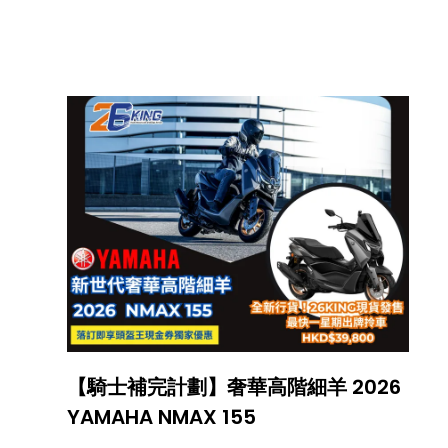
貴。整體設計延續 Ninja 系列一貫的賽道化語
言，車身線條銳利、姿態低伏，並以緊湊而修
長的比例，營造出接近純種跑車的視覺張力。
【騎士補完計劃】奢華高階細羊 2026
YAMAHA NMAX 155