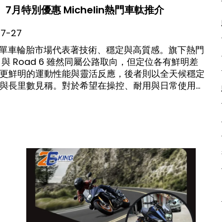
7月特別優惠 Michelin熱門車軚推介
07-27
in在電單車輪胎市場代表著技術、穩定與高質感。旗下熱門
 6 與 Road 6 雖然同屬公路取向，但定位各有鮮明差
更鮮明的運動性能與靈活反應，後者則以全天候穩定
與長里數見稱。對於希望在操控、耐用與日常使用之
騎士而言，這兩款輪胎都屬於極具代表性的選擇 。