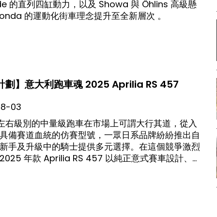
lade 的直列四缸動力，以及 Showa 與 Öhlins 高級懸
Honda 的運動化街車理念提升至全新層次 。
】意大利跑車魂 2025 Aprilia RS 457
08-03
cc 左右級別的中量級跑車在市場上可謂大行其道，從入
具備賽道血統的仿賽型號，一眾日系品牌紛紛推出自
新手及升級中的騎士提供多元選擇。在這個競爭激烈
25 年款 Aprilia RS 457 以純正意式賽車設計、
成熟電子配備突圍而出，為400cc級跑車訂立一個
系對手的新標準。