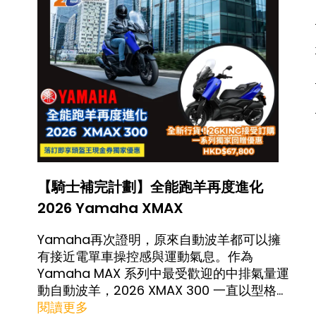
【騎士補完計劃】全能跑羊再度進化
2026 Yamaha XMAX
Yamaha再次證明，原來自動波羊都可以擁
有接近電單車操控感與運動氣息。作為
Yamaha MAX 系列中最受歡迎的中排氣量運
動自動波羊，2026 XMAX 300 一直以型格外
觀、實用配備及穩定性能見稱，無論日常通
閱讀更多