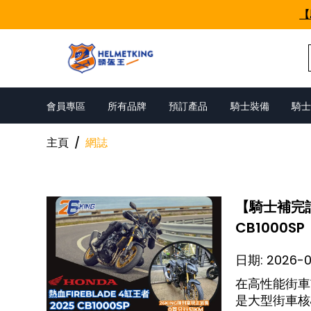
Skip to content
【
會員專區
所有品牌
預訂產品
騎士裝備
騎士
主頁
/
網誌
【騎士補完計劃
CB1000SP
日期:
2026-
在高性能街車
是大型街車核心