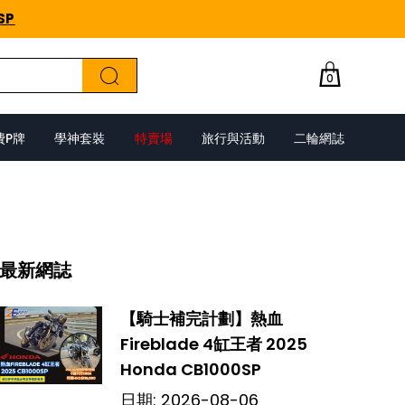
SP
0
費P牌
學神套裝
特賣場
旅行與活動
二輪網誌
最新網誌
【騎士補完計劃】熱血
Fireblade 4缸王者 2025
Honda CB1000SP
日期:
2026-08-06