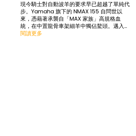
現今騎士對自動波羊的要求早已超越了單純代
步。Yamaha 旗下的 NMAX 155 自問世以
來，憑藉著承襲自「MAX 家族」高規格血
統，在中置龍骨車架細羊中獨佔鰲頭。邁入
2026 年，全新 NMAX 155 迎來了劃世代的蛻
閱讀更多
變，不僅外觀注入了更具未來的尖端視覺，在
動力科技與智慧連線方面更全面攻頂。