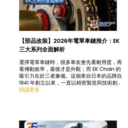
【部品改裝】2026年電單車鏈推介：EK
三大系列全面解析
選擇電單車鏈時，很多車友會先看耐用度，再
看傳動效率，最後才是外觀；而 EK Chain 的
吸引力在於三者兼備。這個來自日本的品牌自
1941 年創立以來，一直以精密製造與技術創
新見稱，並在 1974 年推出全球首條密封 O-
閱讀更多
ring 鏈條，之後又於 1997 年取得 ISO 9001
品質管理認證，奠定高性能鏈條市場地位 。