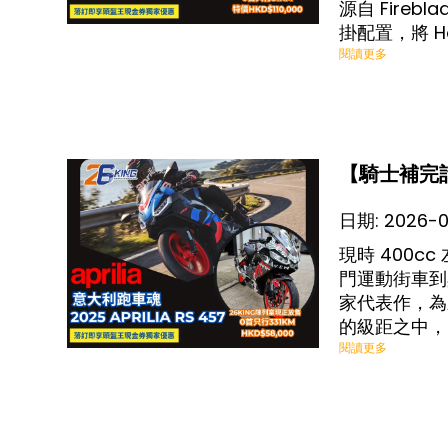
源自 Fireb
掛配置，將 
閱讀更多
【騎士補完計劃
日期:
2026-
現時 400
門運動街車到
家代表作，為
的級距之中，20
鋁合金車架與
閱讀更多
明顯不同於日