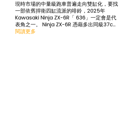
現時市場的中量級跑車普遍走向雙缸化，要找
一部依舊捍衛四缸流派的啡鈴，2025年
Kawasaki Ninja ZX-6R「 636」一定會是代
表角之一。 Ninja ZX-6R 憑藉多出同級37cc
的「636cc」黃金排氣量，持續在全球賽道與
閱讀更多
山道稱王。這不只是一部交通工具，而是川崎
競賽基因的縮影，透過全新進化的空力整流罩
與頂級賽車級電控，2025款ZX-6R再次宣
告，破萬轉的四缸咆哮才是熱血騎士所追求的
速度感。