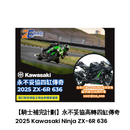
勤、假日巡航，甚至短途郊遊，都同樣勝任。
今次 2026 年式版本延續招牌設計語言，加入
更高級的科技配備與更成熟的騎乘感受，令
XMAX繼續成為 300 級自動波羊市場中極具
吸引力選擇。
【騎士補完計劃】永不妥協高轉四缸傳奇
2025 Kawasaki Ninja ZX-6R 636