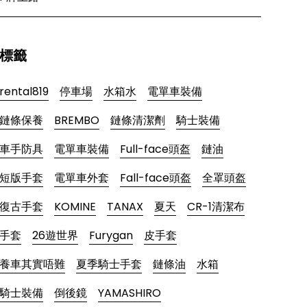
標籤
rental819
停車場
水箱水
電單車裝備
鏈條保養
BREMBO
鏈條清潔劑
騎士裝備
車手防具
電單車裝備
Full-face頭盔
鏈油
短版手套
電單車外套
Fall-face頭盔
全罩頭盔
復古手套
KOMINE
TANAX
夏天
CR-1清潔布
手套
26遊世界
Furygan
皮手套
養車其實唔難
夏季騎士手套
鏈條油
水箱
騎士裝備
倒後鏡
YAMASHIRO