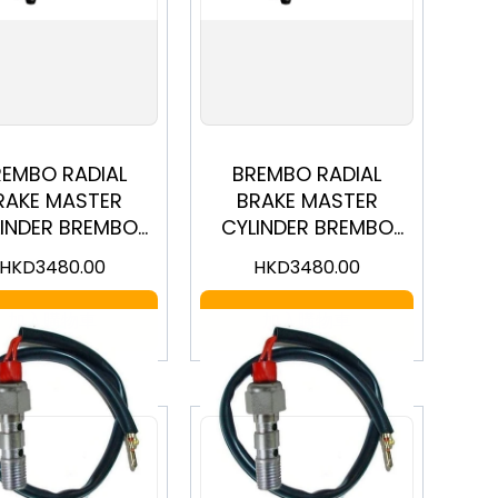
REMBO RADIAL
BREMBO RADIAL
RAKE MASTER
BRAKE MASTER
LINDER BREMBO
CYLINDER BREMBO
S CORSA CORTA
19RCS CORSA CORTA
HKD
3480.00
HKD
3480.00
[110C74030]
[110C74010]
加入購物車
加入購物車