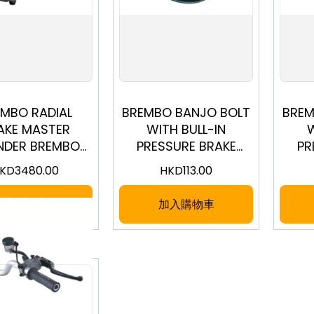
EMBO RADIAL
BREMBO BANJO BOLT
BREM
AKE MASTER
WITH BULL-IN
W
INDER BREMBO
PRESSURE BRAKE
PR
 CORSA CORTA
LIGHT SWITCH
L
KD
3480.00
HKD
113.00
110C74040]
10X1.25MM FOR 1
1
BANJOS (0626MQ21)
BANJ
加入購物車
加入購物車