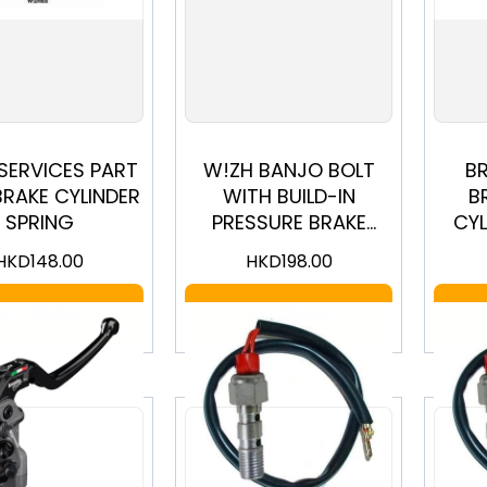
SERVICES PART
W!ZH BANJO BOLT
B
BRAKE CYLINDER
WITH BUILD-IN
B
SPRING
PRESSURE BRAKE
CY
LIGHT SWITCH
15RC
HKD
148.00
HKD
198.00
M10X1.25MM
加入購物車
加入購物車