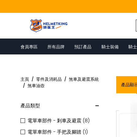
Skip to content
會員專區
所有品牌
預訂產品
騎士裝備
騎士
煞車油壺
主頁
/
零件及消耗品
/
煞車及避震系統
產品顯
/
煞車油壺
產品類型
電單車部件 - 剎車及避震 (8)
電單車部件 - 手把及腳踏 (1)