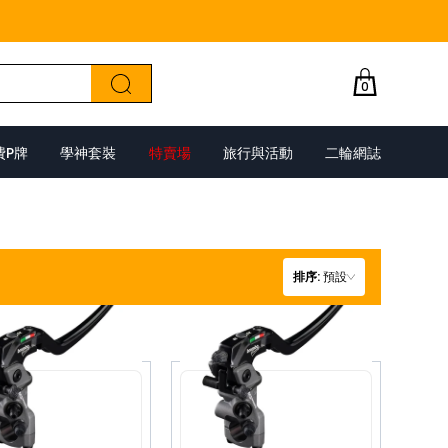
0
費P牌
學神套裝
特賣場
旅行與活動
二輪網誌
排序
:
預設