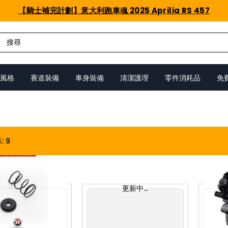
【騎士補完計劃】意大利跑車魂 2025 Aprilia RS 457
風格
賽道裝備
車身裝備
清潔護理
零件消耗品
免
示
:
9
更新中...