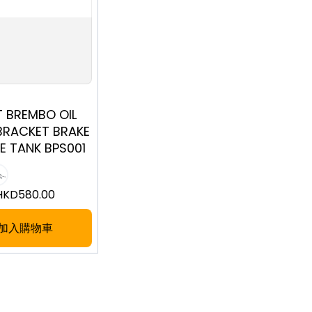
T BREMBO OIL
BRACKET BRAKE
E TANK BPS001
HKD
580.00
加入購物車