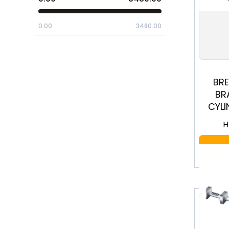
0.00
3480.00
BR
BR
CYL
17RCS
H
[