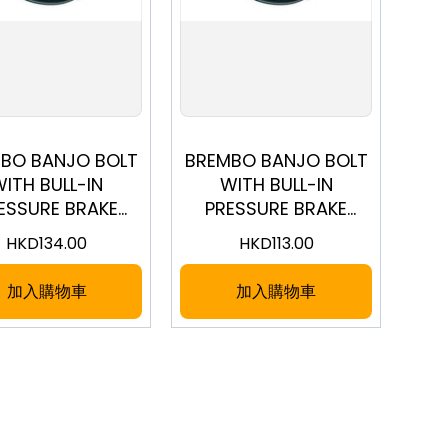
BO BANJO BOLT
BREMBO BANJO BOLT
ITH BULL-IN
WITH BULL-IN
ESSURE BRAKE
PRESSURE BRAKE
IGHT SWITCH
LIGHT SWITCH
HKD
134.00
HKD
113.00
0X1.0MM FOR 2
10X1.0MM FOR 1
OS (0626MQ30)
BANJOS (0626MQ20)
加入購物車
加入購物車