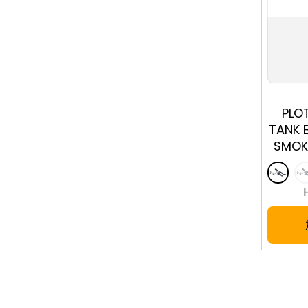
PLO
TANK 
SMOK