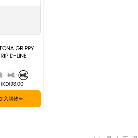
TONA GRIPPY
RIP D-LINE
HKD
198.00
加入購物車