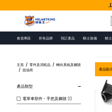
Skip to content
【
會員專區
所有品牌
預訂產品
騎士裝備
騎士
扭油筒
主頁
/
零件及消耗品
/
轉向系統及腳踏
產品顯
/
扭油筒
產品類型
電單車部件 - 手把及腳踏 (1)