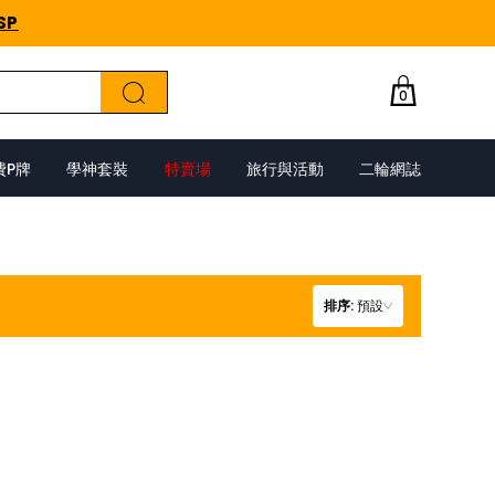
SP
0
費P牌
學神套裝
特賣場
旅行與活動
二輪網誌
排序
:
預設