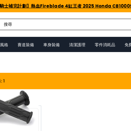
騎士補完計劃】熱血Fireblade 4缸王者 2025 Honda CB1000
風格
賽道裝備
車身裝備
清潔護理
零件消耗品
免
示
:
1