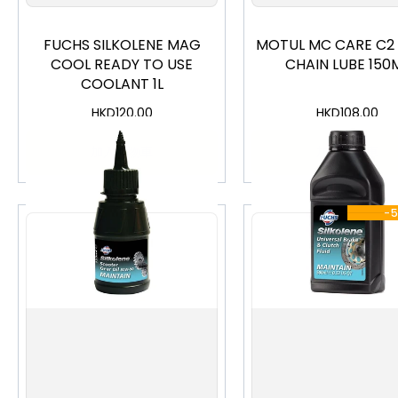
FUCHS SILKOLENE MAG
MOTUL MC CARE C2
COOL READY TO USE
CHAIN LUBE 150
COOLANT 1L
HKD
120.00
HKD
108.00
加入購物車
加入購物車
-
500mL
250mL