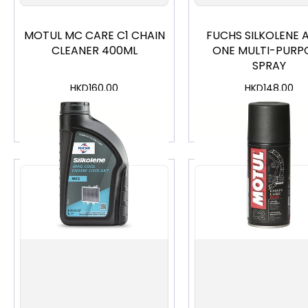
MOTUL MC CARE C1 CHAIN
FUCHS SILKOLENE A
CLEANER 400ML
ONE MULTI-PURP
SPRAY
HKD
160.00
HKD
148.00
加入購物車
加入購物車