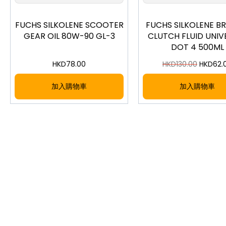
FUCHS SILKOLENE SCOOTER
FUCHS SILKOLENE B
GEAR OIL 80W-90 GL-3
CLUTCH FLUID UNIV
DOT 4 500ML
HKD
78.00
HKD
130.00
HKD
62.
加入購物車
加入購物車