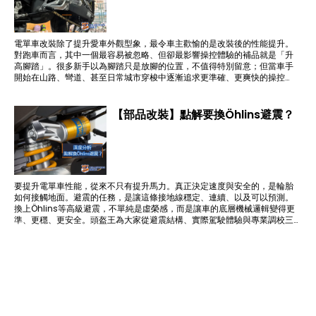
電單車改裝除了提升愛車外觀型象，最令車主歡愉的是改裝後的性能提升。
對跑車而言，其中一個最容易被忽略、但卻最影響操控體驗的補品就是「升
高腳踏」。很多新手以為腳踏只是放腳的位置，不值得特別留意；但當車手
開始在山路、彎道、甚至日常城市穿梭中逐漸追求更準確、更爽快的操控
時，就會發現原廠腳踏往往是進步的最大阻力。
【部品改裝】點解要換Öhlins避震？
要提升電單車性能，從來不只有提升馬力。真正決定速度與安全的，是輪胎
如何接觸地面。避震的任務，是讓這條接地線穩定、連續、以及可以預測。
換上Öhlins等高級避震，不單純是虛榮感，而是讓車的底層機械邏輯變得更
準、更穩、更安全。頭盔王為大家從避震結構、實際駕駛體驗與專業調校三
個層面，深入講解高階避震如何改變車手的騎乘體驗。