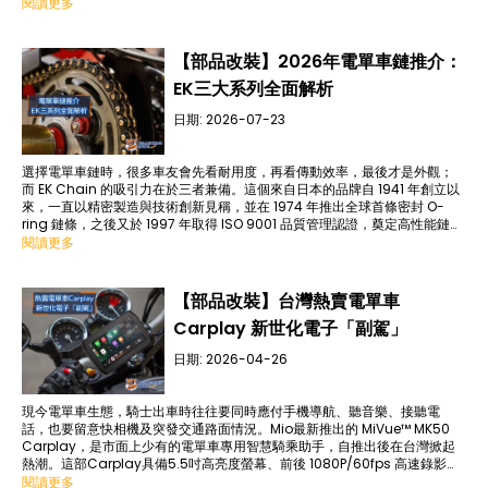
胎都屬於極具代表性的選擇 。
閱讀更多
【部品改裝】2026年電單車鏈推介：
EK三大系列全面解析
日期:
2026-07-23
選擇電單車鏈時，很多車友會先看耐用度，再看傳動效率，最後才是外觀；
而 EK Chain 的吸引力在於三者兼備。這個來自日本的品牌自 1941 年創立以
來，一直以精密製造與技術創新見稱，並在 1974 年推出全球首條密封 O-
ring 鏈條，之後又於 1997 年取得 ISO 9001 品質管理認證，奠定高性能鏈條
市場地位 。
閱讀更多
【部品改裝】台灣熱賣電單車
Carplay 新世化電子「副駕」
日期:
2026-04-26
現今電單車生態，騎士出車時往往要同時應付手機導航、聽音樂、接聽電
話，也要留意快相機及突發交通路面情況。Mio最新推出的 MiVue™ MK50
Carplay，是市面上少有的電單車專用智慧騎乘助手，自推出後在台灣掀起
熱潮。這部Carplay具備5.5吋高亮度螢幕、前後 1080P/60fps 高速錄影，
更首創了「分割畫面」功能，保證將駕駛體驗提高整整一個層級。
閱讀更多