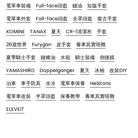
電單車裝備
Full-face頭盔
鏈油
短版手套
電單車外套
Fall-face頭盔
全罩頭盔
復古手套
KOMINE
TANAX
夏天
CR-1清潔布
手套
26遊世界
Furygan
皮手套
養車其實唔難
夏季騎士手套
鏈條油
水箱
騎士裝備
倒後鏡
YAMASHIRO
Doppelganger
夏天
冰袖
改裝DIY
泊車
車手防具
水冷
電單車保養
Helstons
電單車改裝
半罩頭盔
保養教學
養車其實唔難
ELEVEIT