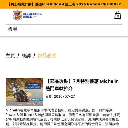
Skip to content
【騎士補完計劃】熱血Fireblade 4缸王者 2025 Honda CB1000SP
0
主頁
/
網誌
/
部品改裝
【部品改裝】7月特別優惠 Michelin
熱門車軚推介
日期:
2026-07-27
Michelin在電單車輪胎市場代表著技術、穩定與高質感。旗下熱門系列
Power 6 與 Road 6 雖然同屬公路取向，但定位各有鮮明差異：前者主打更
鮮明的運動性能與靈活反應，後者則以全天候穩定性、濕地抓地與長里數見
稱。對於希望在操控、耐用與日常使用之間取得平衡的騎士而言，這兩款輪