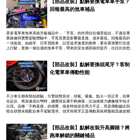
【部品改裝】點解要換電單車手泵？
回報最高的煞車補品
眾多電單車煞車系統升級補品中，「手泵」的作用往往備受低估，不過在專
業維修與實際駕駛體驗中，手泵其實是影響最直接、成本最低、回報最高的
一項改裝。由細羊、日常買餸車、以至追求速度的跑車，要在香港繁忙街道
上行駛，更換一個合適的煞車手泵，帶來的安全感與操控提升，往往比你想
像中更明顯。
【部品改裝】點解要換頭尾牙？客制
化電單車傳動性能
不少車主都有類似經驗，引擎狀態良好，排氣、吸氣、點火一切正常，但車
在起步、再加速或出彎時，總覺得反應不夠俐落；比油後推力總像慢半拍才
出現。這種「不夠直接」的感覺，很多時候並非馬力不足，而是傳動齒比與
咬合狀態未能配合車手駕駛需求。頭牙與尾牙正是傳動系統裡最能迅速改變
電單車性格的部件。只要選擇合適齒比，配合高精度耐用齒盤，加速感、轉
速變化與巡航舒適度都會有明顯改善。
【部品改裝】點解改裝升高腳踏？將
跑車解鎖的關鍵補品