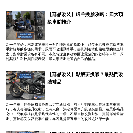
【部品改裝】綿羊換胎攻略：四大頂
級車胎推介
新一年開始，來為電單車換一對性能超卓的輪胎吧！頭盔王深知香港綿羊車
手對輪胎的多樣化需求，風雨不改通勤車手，去到到追求山路極限的熱血騎
士，對車胎需求各有不同。本文將深度解析市面上最強的四款綿羊車胎，探
討其設計科技與性能表現，幫大家選出最適合自己的補品。
【部品改裝】點解要換喉？最熱門改
裝補品
新一年車手們普遍都會為自己定立新目標，有人計劃要來個長途電單車旅
行，有人專注提升技術，也有人會下決定為愛車升級改裝部品。在眾多補品
之中，死氣喉往往是最具代表性的一環，不單直接改變聲浪，更關係引擎輸
出、駕駛感受以及愛車性能，亦因此是普遍車主的改裝之路第一步。