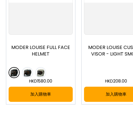
S
M
L
XL
MODER LOUISE FULL FACE
MODER LOUISE CU
HELMET
VISOR - LIGHT S
HKD
1580.00
HKD
208.00
加入購物車
加入購物車