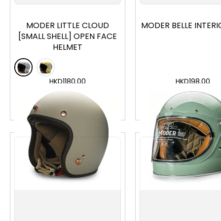
MODER LITTLE CLOUD
MODER BELLE INTERI
[SMALL SHELL] OPEN FACE
HELMET
HKD
1180.00
HKD
198.00
加入購物車
加入購物車