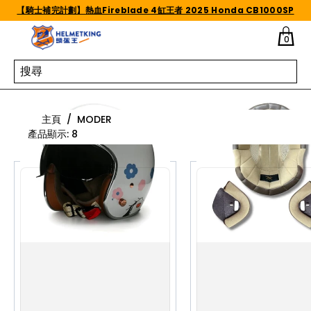
Skip to content
【騎士補完計劃】熱血Fireblade 4缸王者 2025 Honda CB1000SP
0
Moder
主頁
/
MODER
產品顯示
:
8
S
M
L
S
M
L