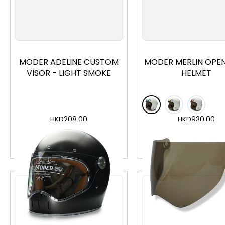
S
M
L
MODER ADELINE CUSTOM
MODER MERLIN OPEN
VISOR - LIGHT SMOKE
HELMET
HKD
208.00
HKD
930.00
加入購物車
加入購物車