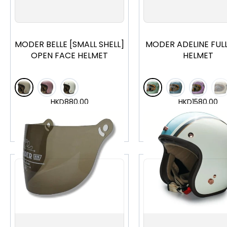
S
M
L
S
M
L
XL
MODER BELLE [SMALL SHELL]
MODER ADELINE FUL
OPEN FACE HELMET
HELMET
HKD
880.00
HKD
1580.00
加入購物車
加入購物車