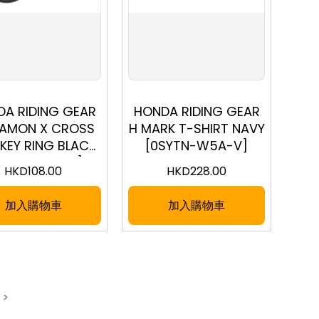
S
M
L
LL
A RIDING GEAR
HONDA RIDING GEAR
AMON X CROSS
H MARK T-SHIRT NAVY
KEY RING BLACK
[0SYTN-W5A-V]
SYEP-29D-KF]
HKD
108.00
HKD
228.00
加入購物車
加入購物車
 >