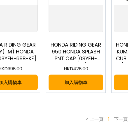
 RIDING GEAR
HONDA RIDING GEAR
HOND
TY(TM) HONDA
950 HONDA SPLASH
KUM
0SYEH-68B-KF]
PNT CAP [0SYEH-
CUB 
68G-VF]
[0
HKD
398.00
HKD
428.00
加入購物車
加入購物車
< 上一頁
1
下一頁