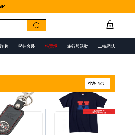
SP
0
費P牌
學神套裝
特賣場
旅行與活動
二輪網誌
排序
:
預設
減價產品