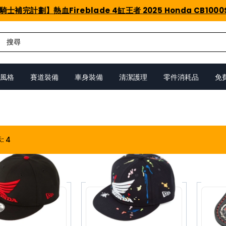
騎士補完計劃】熱血Fireblade 4缸王者 2025 Honda CB1000
風格
賽道裝備
車身裝備
清潔護理
零件消耗品
免
示
:
4