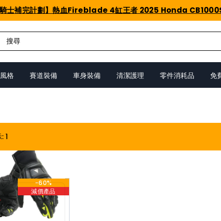
騎士補完計劃】熱血Fireblade 4缸王者 2025 Honda CB1000
風格
賽道裝備
車身裝備
清潔護理
零件消耗品
免
示
:
1
-60%
減價產品