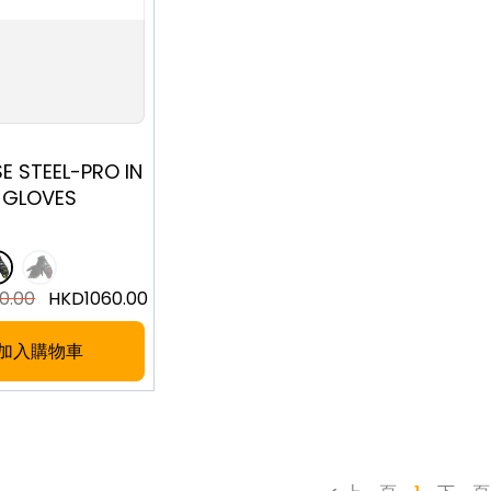
M
L
XL
XXL
E STEEL-PRO IN
GLOVES
0.00
HKD
1060.00
加入購物車