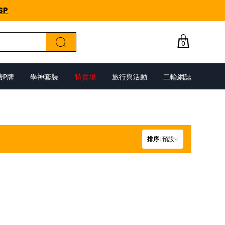
SP
0
費P牌
學神套裝
特賣場
旅行與活動
二輪網誌
排序
:
預設