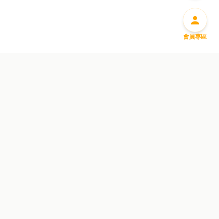
會員專區
盡享豐富迎新優惠
惠