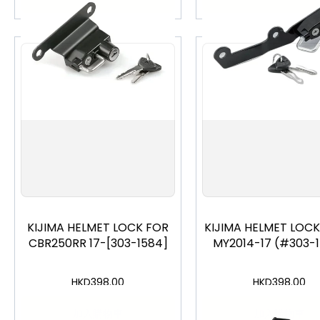
KIJIMA HELMET LOCK FOR
KIJIMA HELMET LOCK
CBR250RR 17-[303-1584]
MY2014-17 (#303-
HKD
398.00
HKD
398.00
加入購物車
加入購物車