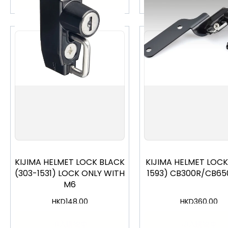
KIJIMA HELMET LOCK BLACK
KIJIMA HELMET LOCK
(303-1531) LOCK ONLY WITH
1593) CB300R/CB65
M6
HKD
148.00
HKD
360.00
加入購物車
加入購物車