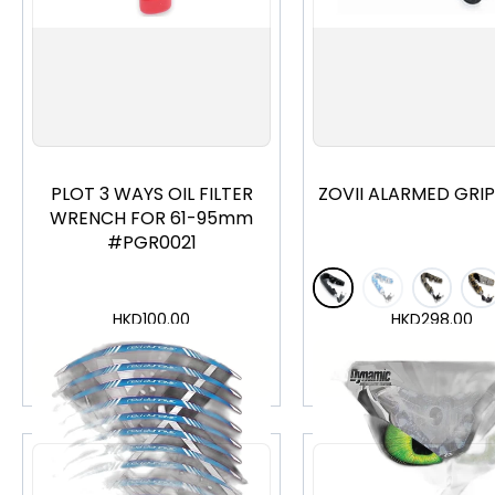
PLOT 3 WAYS OIL FILTER
ZOVII ALARMED GRI
WRENCH FOR 61-95mm
#PGR0021
HKD
100.00
HKD
298.00
加入購物車
加入購物車