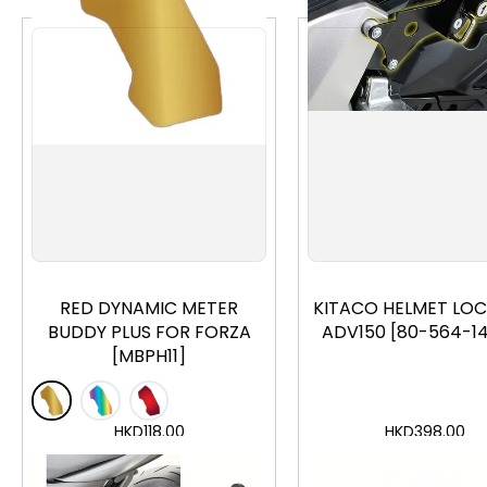
RED DYNAMIC METER
KITACO HELMET LOC
BUDDY PLUS FOR FORZA
ADV150 [80-564-1
[MBPH11]
HKD
118.00
HKD
398.00
加入購物車
加入購物車