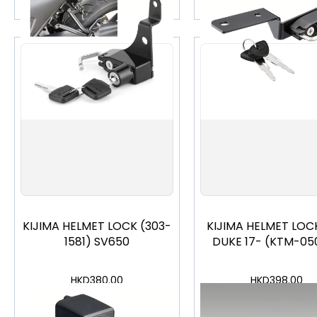
KIJIMA HELMET LOCK (303-
KIJIMA HELMET LOC
1581) SV650
DUKE 17- (KTM-05
HKD
380.00
HKD
398.00
加入購物車
加入購物車