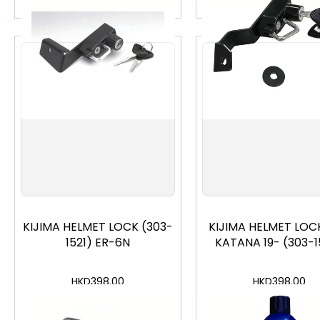
KIJIMA HELMET LOCK (303-
KIJIMA HELMET LOC
1521) ER-6N
KATANA 19- (303-1
HKD
398.00
HKD
398.00
加入購物車
加入購物車