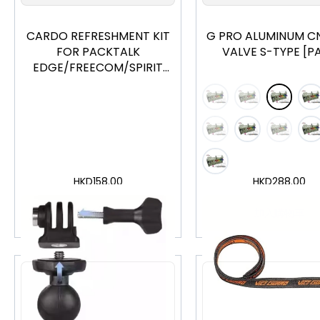
CARDO REFRESHMENT KIT
G PRO ALUMINUM CN
FOR PACKTALK
VALVE S-TYPE [PA
EDGE/FREECOM/SPIRIT
SERIES
HKD
158.00
HKD
288.00
加入購物車
加入購物車