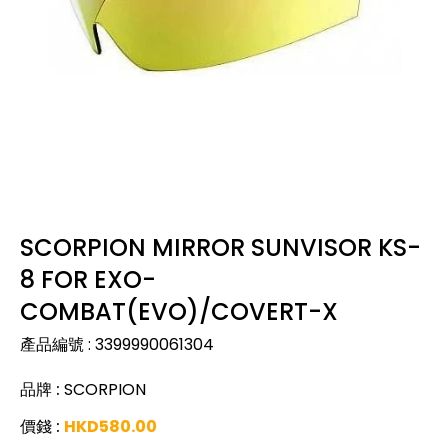
SCORPION MIRROR SUNVISOR KS-
8 FOR EXO-
COMBAT(EVO)/COVERT-X
產品編號
:
3399990061304
品牌
:
SCORPION
價錢
:
HKD
580.00