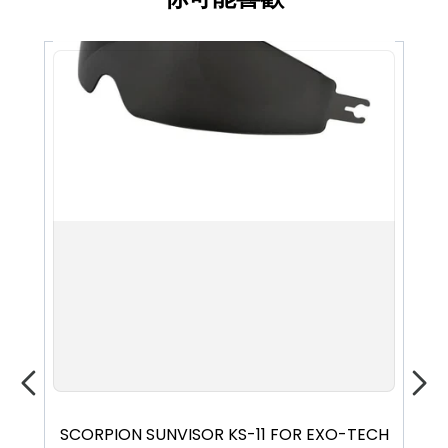
SCORPION SUNVISOR KS-11 FOR EXO-TECH
S