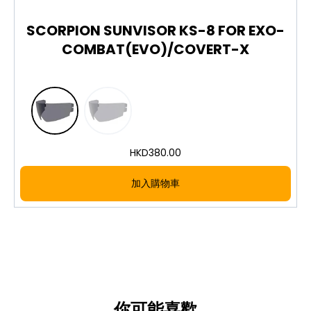
Gold mirror sun visor, glare-reducing
SCORPION SUNVISOR KS-8 FOR EXO-
Designed for EXO-COMBAT (EVO) / COVERT-
COMBAT(EVO)/COVERT-X
X
Genuine replacement part
圖片及介紹只供參考，一切以實物為實。歡迎向我們店員
查詢。
Images and descriptions are for reference only; the
actual product shall prevail. Please feel free to
HKD
380.00
contact our staff.
加入購物車
你可能喜歡