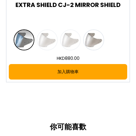
GT-Air II, focused on field of view and ease of
EXTRA SHIELD CJ-2 MIRROR SHIELD
viewing.
Special mirror processing reduces the
distortion and internal reflection typical of
mirror visors
Suppresses visual distortion to reduce
eyestrain, especially effective for long rides
MELLOW SMOKE tint for soft shading
HKD
880.00
Designed specifically to fit the SHOEI GT-Air /
GT-Air II
加入購物車
Made in Japan
圖片及介紹只供參考，一切以實物為實。歡迎向我們店員
查詢。
Images and descriptions are for reference only; the
actual product shall prevail. Please feel free to
contact our staff.
你可能喜歡