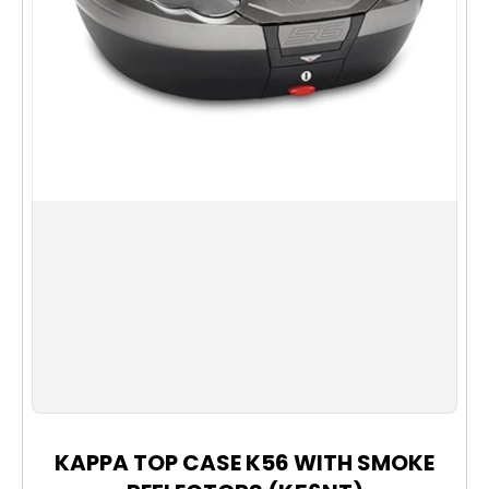
洗車最怕刮傷車漆，Craboo獨特的泡沫噴頭設計，可以
起出超綿密的固態雪泡，在正式洗車前溶解頑固油污，帶
走砂石，避免刮花車身。市面上都有其他噴壺或者水槍，
但起出的泡沫效果，都難以媲美Craboo。無論你使用的
是高級洗車液、普通洗車液或最平的紅威寶，Craboo都
一樣會起出綿密泡沫。
一個Craboo噴壺、一個水桶，加一塊海綿同毛巾就可以
輕鬆應付電單車以至私家車。擺放在背囊隨身攜帶或者長
期放在車尾箱都沒問題！按壓30秒即可完成預備工作。比
起電動工具需要充電、組裝、接駁水源才能使用，
Craboo噴壺絕對是簡單實際的洗車方式！除了洗車之
用，用Craboo來清潔家居、抹窗一樣無問題！
KAPPA TOP CASE K56 WITH SMOKE